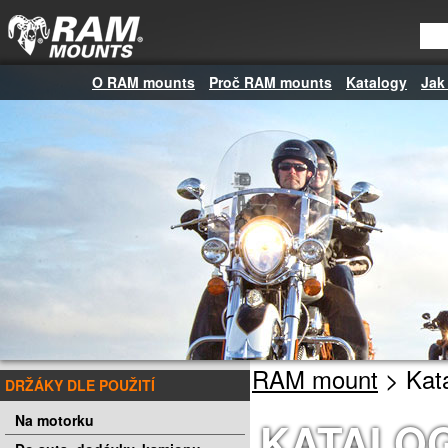
O RAM mounts
Proč RAM mounts
Katalogy
Jak
RAM mount
> Kat
DRŽÁKY DLE POUŽITÍ
Na motorku
KATALO