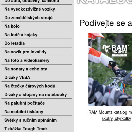
Do auta, dodávky, kamionu
Na vysokozdvižné vozíky
Do zemědělských strojů
Podívejte se a
Na kolo
Na lodě a kajaky
Do letadla
Na vozík pro invalidy
Na foto a videokamery
Na sonary a echoloty
Držáky VESA
Na čtečky čárových kódů
Držáky a stojany na notebooky
Na palubní počítače
Na mobilní tiskárny
RAM Mounts katalog mo
skútry, čtyřkolky
Svěrky s ručním upínáním
T-drážka Tough-Track