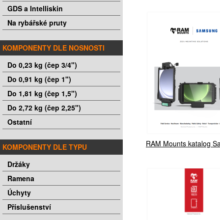
GDS a Intelliskin
Na rybářské pruty
KOMPONENTY DLE NOSNOSTI
Do 0,23 kg (čep 3/4")
Do 0,91 kg (čep 1")
Do 1,81 kg (čep 1,5")
Do 2,72 kg (čep 2,25")
Ostatní
RAM Mounts katalog S
KOMPONENTY DLE TYPU
Držáky
Ramena
Úchyty
Příslušenství