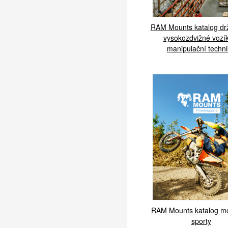
RAM Mounts katalog dr
vysokozdvižné vozí
manipulační techn
RAM Mounts katalog m
sporty